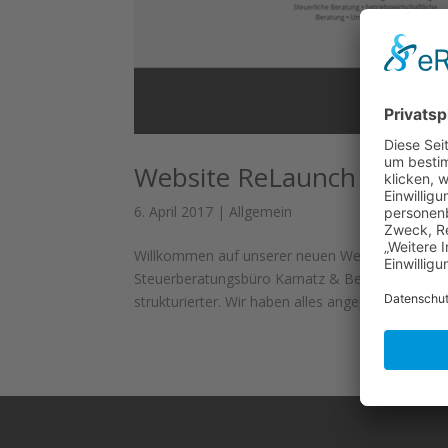
Website ReLaunch
6. April 2017
|
Allgemein
Willkommen auf unserer neuen Website, endlich
Steuerberatungsbüro Karnatz & Berger präsentie
strukturierter. Wir haben alles angepackt,...