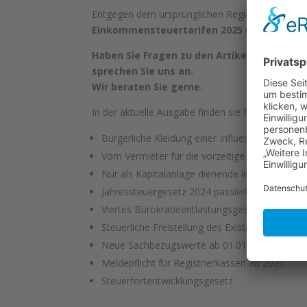
Entgegen dem ursprünglichen Regierungsentwurf
Einkommensteuertarifen 2025 und 2026 un
Haben Sie Fragen zu den Artikeln dieser 
sprechen Sie uns an.
Wir beraten Sie gerne.
In der aktuelle Ausgabe finden sie folgende The
Bürgerliche Kleidung einer Influencerin – Kei
Vom Vermieter für die vorzeitige Aufgabe der
Nur als Kapitalanlage dienende leerstehende
Jahressteuergesetz 2024 passiert den Bundes
Viertes Bürokratieentlastungsgesetz
Steuerliche Freistellung des Existenzminimum
Neue Sachbezugswerte ab 01.01.2025
Meldepflicht für Registrierkassen ab 2025
Steuerfortentwicklungsgesetz