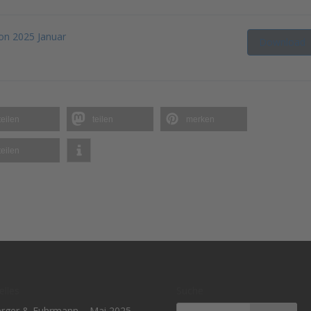
on 2025 Januar
Download
teilen
teilen
merken
teilen
elles
Suche
rger & Fuhrmann – Mai 2025