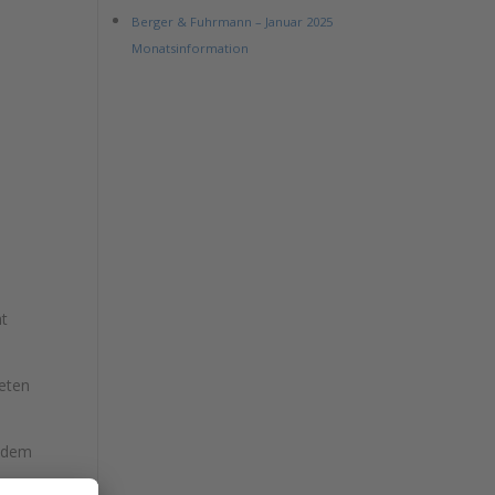
Berger & Fuhrmann – Januar 2025
Monatsinformation
at
eten
 dem