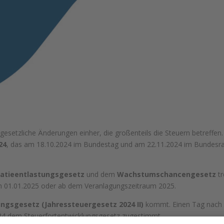
esetzliche Änderungen einher, die großenteils die Steuern betreffen.
24
, das am 18.10.2024 im Bundestag und am 22.11.2024 im Bundesr
ratieentlastungsgesetz
und dem
Wachstumschancengesetz
tr
am 01.01.2025 oder ab dem Veranlagungszeitraum 2025.
ngsgesetz (Jahressteuergesetz 2024 II)
kommt. Einen Tag nach
24 dem Steuerfortentwicklungsgesetz zugestimmt.