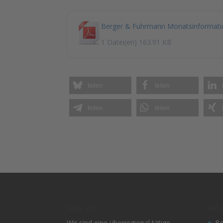
Berger & Fuhrmann Monatsinformati
1 Datei(en)
163.91 KB
teilen
teilen
teilen
teilen
Über uns
Aktu
Wir sind eine überregional tätige
Be