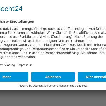
 enthält es nur noch die
Steuerentlastungen bei den
d die Kindergelderhöhungen
.
Ausgabe der Monatsinformation oder zu anderen Themen? Bitt
men:
ne Betriebsausgaben
 Mietwohnung gezahlte Abfindung ist keine steuerbare Leistung
 Wohnungen sind zweitwohnungsteuerfrei
rat
s 2024