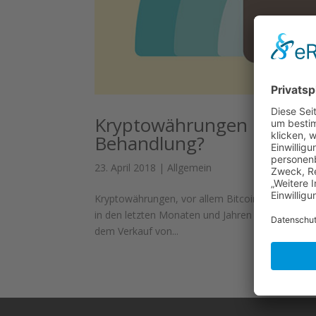
Kryptowährungen im Privat
Behandlung?
23. April 2018
|
Allgemein
Kryptowährungen, vor allem Bitcoins, erfahren 
in den letzten Monaten und Jahren – trotz zwisc
dem Verkauf von...