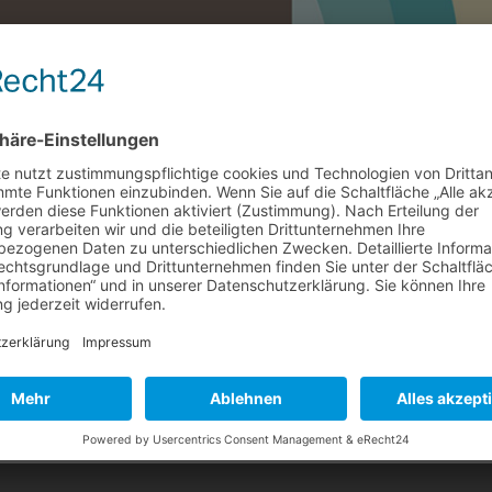
vermögen – wie ist die steuerliche
derzeit eine große mediale Aufmerksamkeit. So haben Anleger mit Bit
henzeitlicher starker Kurseinbrüche – große Gewinne erzielen können.