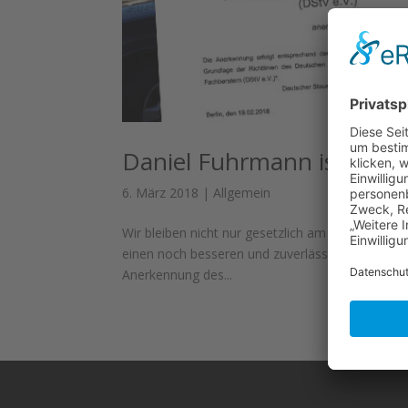
Daniel Fuhrmann ist Fach
6. März 2018
|
Allgemein
Wir bleiben nicht nur gesetzlich am Ball, sonder
einen noch besseren und zuverlässigeren Service
Anerkennung des...