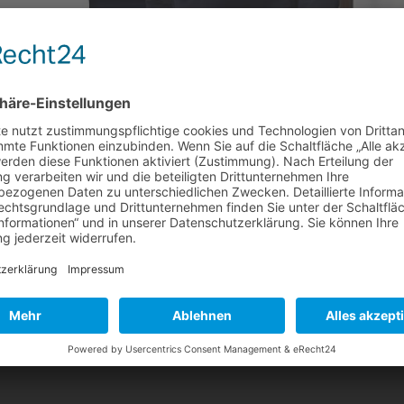
berater für Unternehmensnachfolge
n sorgen natürlich auch dafür das wir uns regelmäßig fortbilden um Ih
 bieten zu können. So hat unser Herr Daniel Fuhrmann erfolgreich di