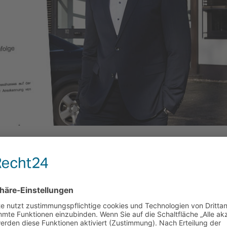
n sorgen natürlich auch dafür das wir uns regelmäßig fortbilden um Ih
e bieten zu können.
die Anerkennung des „
Fachberater für Unternehmsnachfolge
“ du
en.
cheidung des Fachausschusses auf der Grundlage der Richtlinien des
nung von Fachberatern.