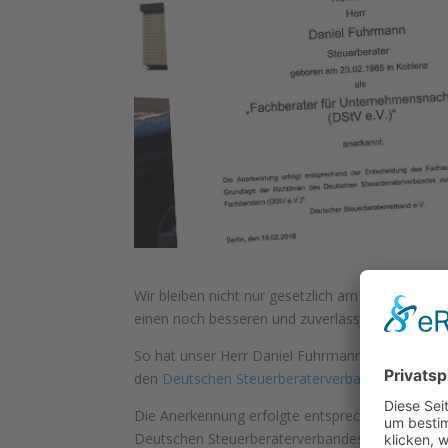
Wir bleiben nicht nur gesetzlich am Ball, sonder
einen noch besseren und zuverlässigeren Servic
So hat unser Herr Daniel Fuhrmann erfolgreich 
den
Deutschen Steuerberaterverband e.V.
erhalt
Die Anerkennung erfolgte entsprechend der Ents
Deutschen Steuerberaterverbandes zur Anerken