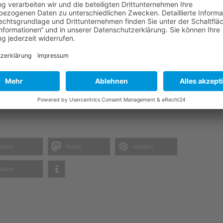
ifikation bei Karnatz & Berger und können somit unser Leitungsangeb
- Rechtzeitig die Nachfolge planen.
Download
teilen
teilen
merken
teilen