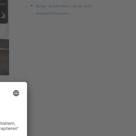
Berger & Fuhrmann – Januar 2025
Monatsinformation
nen
rch