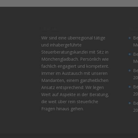
Über uns
Aktu
Wir sind eine überregional tätige
Be
und inhabergeführte
Mo
Steuerberatungskanzlei mit Sitz in
Be
Mönchengladbach. Persönlich wie
Mo
fachlich engagiert und kompetent.
Be
Immer im Austausch mit unseren
20
Mandanten, einem ganzheitlichen
Be
Ansatz entsprechend: Wir legen
20
Wert auf Aspekte in der Beratung,
die weit über rein steuerliche
Be
Fragen hinaus gehen.
20