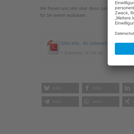
Wir freuen uns sehr über diese zusätzliche Qual
für Sie weiter ausbauen.
DStV Info - Ihr Unternehmen sichern! 
1 Datei(en)
197.05 KB
teilen
teilen
teilen
teilen