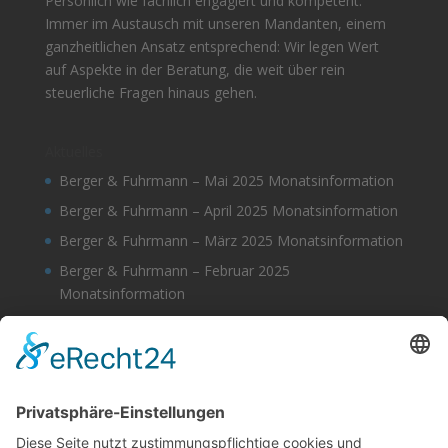
Persönlich wie fachlich engagiert und kompetent.
Immer im Austausch mit unseren Mandanten, einem
ganzheitlichen Ansatz entsprechend: Wir legen Wert
auf Aspekte in der Beratung, die weit über rein
steuerliche Fragen hinaus gehen.
Aktuelles
Berger & Fuhrmann – Mai 2025 Monatsinformation
Berger & Fuhrmann – April 2025 Monatsinformation
Berger & Fuhrmann – März 2025 Monatsinformation
Berger & Fuhrmann – Februar 2025
Monatsinformation
Berger & Fuhrmann – Januar 2025
Monatsinformation
Suche
Datenschutz
Cookie-Einstellungen