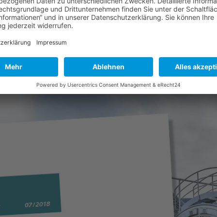
abe September 2018 in unserem News Bereich zur Verfügung.
schäftsführers nach Insolvenzeröffnung Einkommensteuerrechtliche
ische...