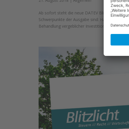
21. August 2018
|
Allgemein
Ab sofort steht die neue DATEV Blitzlicht Ausg
Schwerpunkte der Ausgabe sind: Haftung des Ge
Behandlung vergeblicher Investitionen in betrüger