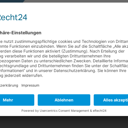
natsinformation November 2024
en, wie z. B. den Einbau eines modernen Heizkessels, kann erst da
n und auch der Rechnungsbetrag vollständig auf das Konto des