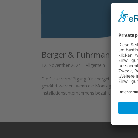
Berger & Fuhrmann – Mo
12. November 2024
|
Allgemein
Die Steuerermäßigung für energetische Maßnahm
gewährt werden, wenn die Montage vorgenomme
Installationsunternehmens bezahlt wurde. So...