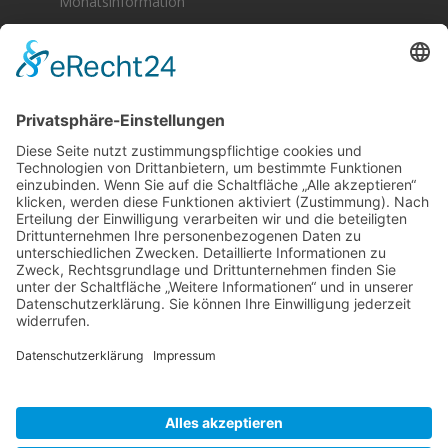
Monatsinformation
Berger & Fuhrmann – Januar 2025
Monatsinformation
Suche
Datenschutz
Cookie-Einstellungen
Sonstige
Kontakt
Facebook
Anfahrt & Lageplan
Schlagworte