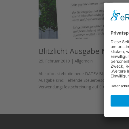
Blitzlicht Ausgabe März 2
25. Februar 2019
|
Allgemein
Ab sofort steht die neue DATEV Blitzlicht Aus
Ausgabe sind: Fehlende Steuerbescheinigung über
Verwendungsfestschreibung auf 0 € Voraussetzun