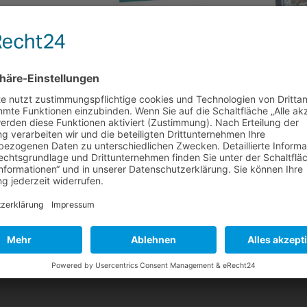
019 erschienen
gabe März 2019 in unserem News Bereich zur Verfügung. Schwerpunkte
 die Ausschüttung aus der Kapitalrücklage führt zur
gen für...