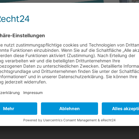
 2019 erschienen
gabe August 2019 in unserem News Bereich zur Verfügung. Schwerpunk
ngskosten Kosten einer ausgerichteten Geburtstagsfeier als Einnah