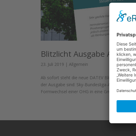
Blitzlicht Ausgabe August
23. Juli 2019
|
Allgemein
Ab sofort steht die neue DATEV Blitzlicht Aus
der Ausgabe sind: Sky-Bundesliga-Abo als Werbu
Formwechsel einer OHG in eine GmbH Keine...