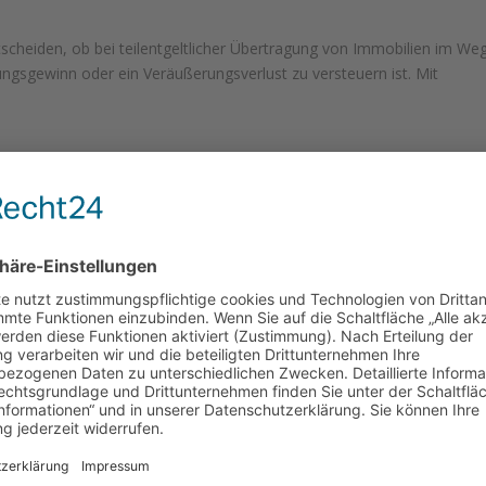
scheiden, ob bei teilentgeltlicher Übertragung von Immobilien im We
sgewinn oder ein Veräußerungsverlust zu versteuern ist. Mit