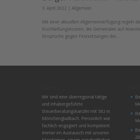
3. April 2022
|
Allgemein
Mit einer aktuellen Allgemeinverfügung regeln 
Erschließungskosten, die Gemeinden auf Anwoh
Einsprüche gegen Festsetzungen der...
Über uns
Aktu
Wir sind eine überregional tätige
Be
und inhabergeführte
Mo
Steuerberatungskanzlei mit Sitz in
Be
Mönchengladbach. Persönlich wie
Mo
fachlich engagiert und kompetent.
Be
Immer im Austausch mit unseren
20
Mandanten, einem ganzheitlichen