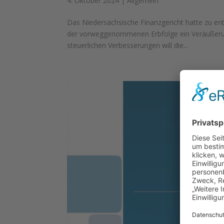
4. Oktober 2024
|
Allgemein
Das Niedersächsische Finanzgericht hatte zu ent
der vorweggenommenen Erbfolge ein Veräußerung
steuerlichen Verbesserungen will die...