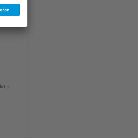
liche
e