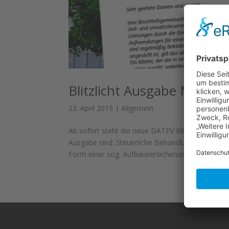
Blitzlicht Ausgabe Mai 20
23. April 2019
|
Allgemein
Ab sofort steht die neue DATEV Blitzlicht Ausg
Ausgabe sind: Steuerliche Behandlung der Leist
Form einer sog. Aufbauversicherung...