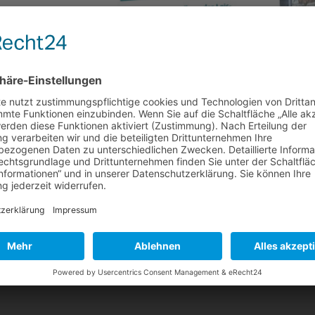
19 erschienen
abe Mai 2019 in unserem News Bereich zur Verfügung. Schwerpunkte d
ungen einer vor dem 1. Januar 2005 abgeschlossenen Direktversicheru