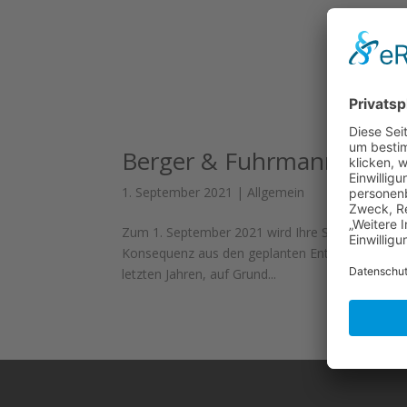
Berger & Fuhrmann folgt 
1. September 2021
|
Allgemein
Zum 1. September 2021 wird Ihre Steuerkanzlei 
Konsequenz aus den geplanten Entwicklungen der
letzten Jahren, auf Grund...