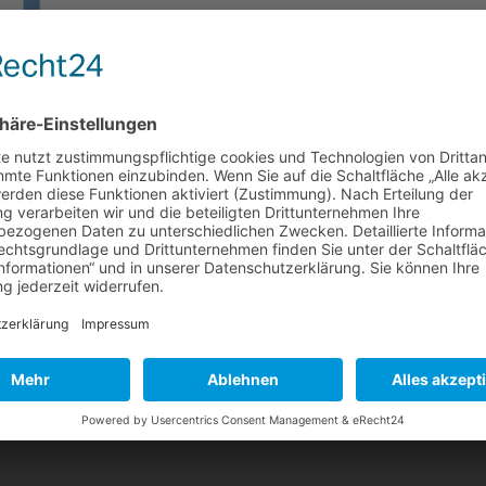
auf Karnatz & Berger
Karnatz & Berger in Berger & Fuhrmann umbenannt und ist die logis
 letzten Jahre. Der bisherige Namensgeber Herr Karnatz hat sich in 