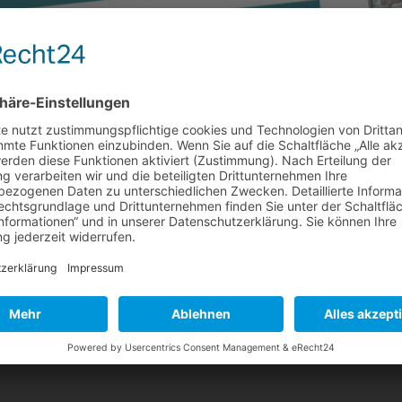
ber 2019 erschienen
gabe November 2019 in unserem News Bereich zur Verfügung.
hränkung des Verlustrücktrags muss nicht beziffert werden
sverhältnisses...