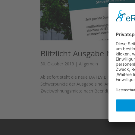
Blitzlicht Ausgabe Novem
30. Oktober 2019
|
Allgemein
Ab sofort steht die neue DATEV Blitzlicht Aus
Schwerpunkte der Ausgabe sind: Antrag auf Besc
Zweitwohnungsmiete nach Beendigung des Arbeit