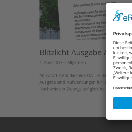
Blitzlicht Ausgabe April 2
1. April 2019
|
Allgemein
Ab sofort steht die neue DATEV Blitzlicht Ausg
Ausgabe sind: Aufwendungen für Herrenabende 
Nachweis der Zwangsläufigkeit bei...