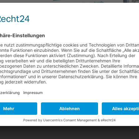
019 erschienen
abe April 2019 in unserem News Bereich zur Verfügung. Schwerpunkte 
können gemischt veranlasst sein und damit zum Abzug berechtigen