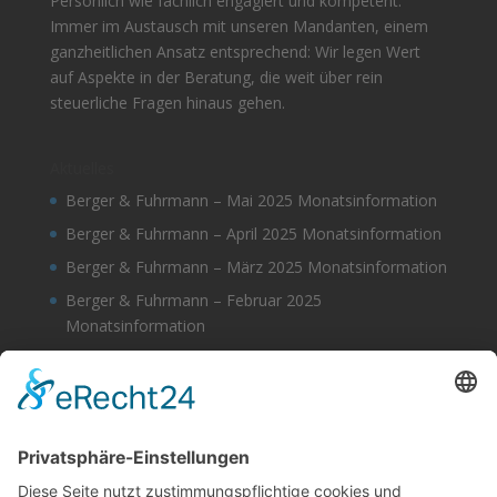
Persönlich wie fachlich engagiert und kompetent.
Immer im Austausch mit unseren Mandanten, einem
ganzheitlichen Ansatz entsprechend: Wir legen Wert
auf Aspekte in der Beratung, die weit über rein
steuerliche Fragen hinaus gehen.
Aktuelles
Berger & Fuhrmann – Mai 2025 Monatsinformation
Berger & Fuhrmann – April 2025 Monatsinformation
Berger & Fuhrmann – März 2025 Monatsinformation
Berger & Fuhrmann – Februar 2025
Monatsinformation
Berger & Fuhrmann – Januar 2025
Monatsinformation
Suche
Datenschutz
Cookie-Einstellungen