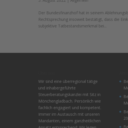
5. August 2022
|
Allgemein
Der Bundesfinanzhof hat in seinem Ablehnungs
Rechtsprechung insoweit bestätigt, dass die Ein
subjektive Tatbestandsmerkmal bei...
Über uns
Aktu
Wir sind eine überregional tätige
Be
und inhabergeführte
Mo
Steuerberatungskanzlei mit Sitz in
Be
Mönchengladbach. Persönlich wie
Mo
fachlich engagiert und kompetent.
Be
Immer im Austausch mit unseren
20
Mandanten, einem ganzheitlichen
Be
Ansatz entsprechend: Wir legen