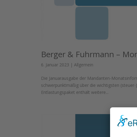
Berger & Fuhrmann – Mon
6. Januar 2023
|
Allgemein
Die Januarausgabe der Mandanten-Monatsinforma
schwerpunktmäßig über die wichtigsten (steuer-
Entlastungspaket enthält weitere...