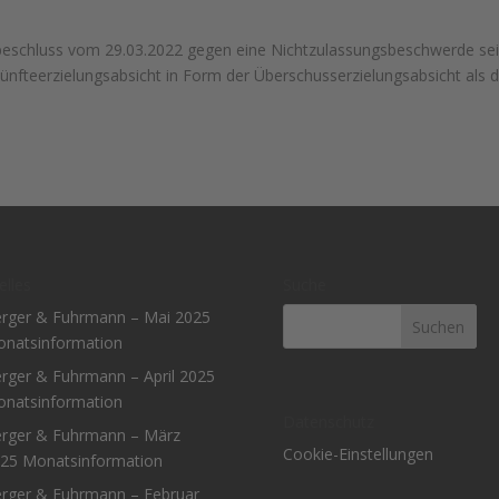
beschluss vom 29.03.2022 gegen eine Nichtzulassungsbeschwerde se
künfteerzielungsabsicht in Form der Überschusserzielungsabsicht als 
elles
Suche
rger & Fuhrmann – Mai 2025
natsinformation
rger & Fuhrmann – April 2025
natsinformation
Datenschutz
rger & Fuhrmann – März
Cookie-Einstellungen
25 Monatsinformation
rger & Fuhrmann – Februar