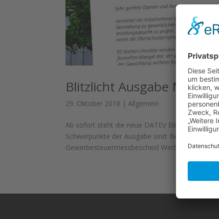
Blitzlicht Ausgabe Novem
29. Oktober 2018
|
Allgemein
Ab sofort steht die neue DATEV Blitzlicht Aus
Schwerpunkte der Ausgabe sind: Berücksichtigun
Gewerbesteuermessbescheid Werbungskosten für