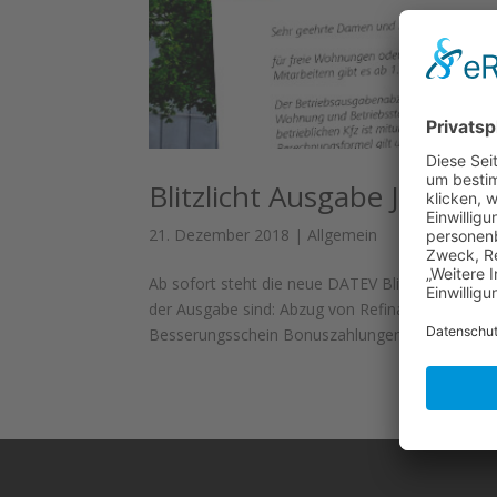
Blitzlicht Ausgabe Januar
21. Dezember 2018
|
Allgemein
Ab sofort steht die neue DATEV Blitzlicht Ausg
der Ausgabe sind: Abzug von Refinanzierungszin
Besserungsschein Bonuszahlungen einer...