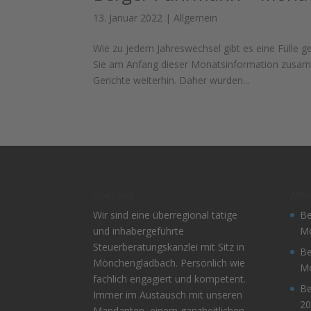
13. Januar 2022
|
Allgemein
Wie zu jedem Jahreswechsel gibt es eine Fülle 
Sie am Anfang dieser Monatsinformation zusamm
Gerichte weiterhin. Daher wurden...
Über uns
Aktu
Wir sind eine überregional tätige
Be
und inhabergeführte
Mo
Steuerberatungskanzlei mit Sitz in
Be
Mönchengladbach. Persönlich wie
Mo
fachlich engagiert und kompetent.
Be
Immer im Austausch mit unseren
20
Mandanten, einem ganzheitlichen