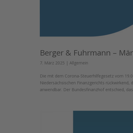
Berger & Fuhrmann – Mär
7. März 2025
|
Allgemein
Die mit dem Corona-Steuerhilfegesetz vom 19.06
Niedersächsischen Finanzgerichts rückwirkend, 
anwendbar. Der Bundesfinanzhof entschied, dass