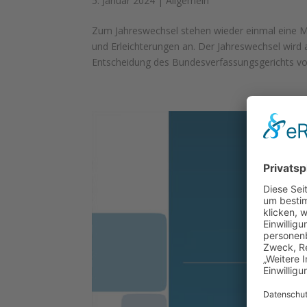
5. Januar 2024
|
Allgemein
Zum Jahreswechsel stehen wieder einmal eine 
und Erleichterungen an. Der Jahreswechsel wird
Entscheidung des Bundesverfassungsgerichts vo