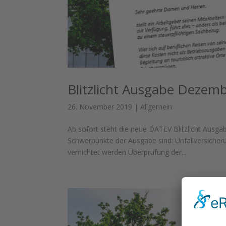
Blitzlicht Ausgabe Dezem
26. November 2019
|
Allgemein
Ab sofort steht die neue DATEV Blitzlicht Aus
Schwerpunkte der Ausgabe sind: Unfallversiche
vernichtet werden Überprüfung der...