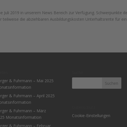
abe Juli 2019 in unserem News Bereich zur Verfügung. Schwerpunkte d
 teilweise die abziehbaren Ausbildungskosten Unterhaltsrente für ein
elles
Suche
rger & Fuhrmann – Mai 2025
natsinformation
rger & Fuhrmann – April 2025
natsinformation
Datenschutz
rger & Fuhrmann – März
Cookie-Einstellungen
25 Monatsinformation
rger & Fuhrmann – Februar