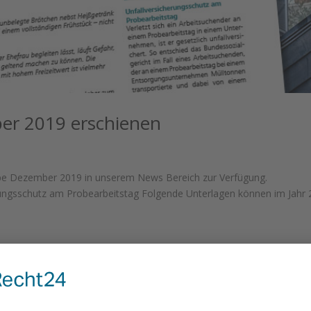
ber 2019 erschienen
gabe Dezember 2019 in unserem News Bereich zur Verfügung.
rungsschutz am Probearbeitstag Folgende Unterlagen können im Jahr