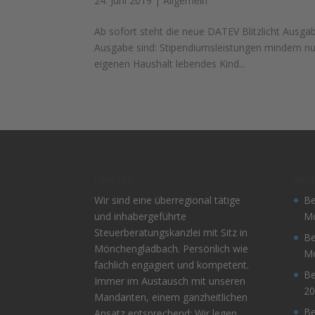
24. Juni 2019
|
Allgemein
Ab sofort steht die neue DATEV Blitzlicht Ausg
Ausgabe sind: Stipendiumsleistungen mindern nur
eigenen Haushalt lebendes Kind...
Über uns
Aktu
Wir sind eine überregional tätige
Be
und inhabergeführte
Mo
Steuerberatungskanzlei mit Sitz in
Be
Mönchengladbach. Persönlich wie
Mo
fachlich engagiert und kompetent.
Be
Immer im Austausch mit unseren
20
Mandanten, einem ganzheitlichen
Be
Ansatz entsprechend: Wir legen