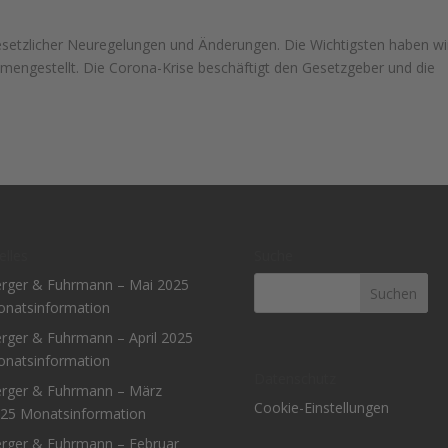
gesetzlicher Neuregelungen und Änderungen. Die Wichtigsten haben wir
engestellt. Die Corona-Krise beschäftigt den Gesetzgeber und die
elles
Suche
rger & Fuhrmann – Mai 2025
natsinformation
rger & Fuhrmann – April 2025
natsinformation
Datenschutz
rger & Fuhrmann – März
Cookie-Einstellungen
25 Monatsinformation
rger & Fuhrmann – Februar