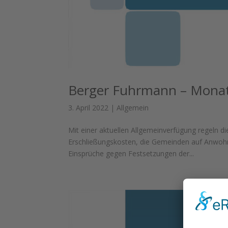
Berger Fuhrmann – Monats
3. April 2022
|
Allgemein
Mit einer aktuellen Allgemeinverfügung regeln 
Erschließungskosten, die Gemeinden auf Anwoh
Einsprüche gegen Festsetzungen der...