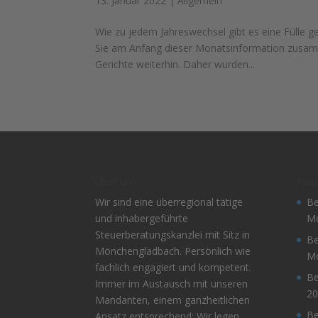
13. Januar 2022
|
Allgemein
Wie zu jedem Jahreswechsel gibt es eine Fülle 
Sie am Anfang dieser Monatsinformation zusamm
Gerichte weiterhin. Daher wurden...
Über uns
Aktu
Wir sind eine überregional tätige
Be
und inhabergeführte
Mo
Steuerberatungskanzlei mit Sitz in
Be
Mönchengladbach. Persönlich wie
Mo
fachlich engagiert und kompetent.
Be
Immer im Austausch mit unseren
20
Mandanten, einem ganzheitlichen
Be
Ansatz entsprechend: Wir legen