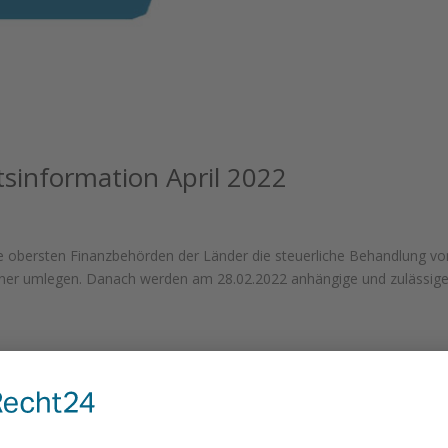
information April 2022
die obersten Finanzbehörden der Länder die steuerliche Behandlung vo
ner umlegen. Danach werden am 28.02.2022 anhängige und zulässig