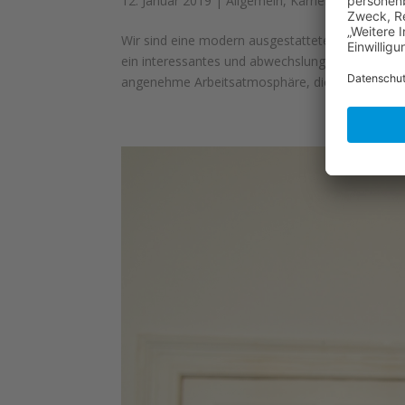
12. Januar 2019
|
Allgemein
,
Karriere
Wir sind eine modern ausgestattete Kanzlei im 
ein interessantes und abwechslungsreiches Tätig
angenehme Arbeitsatmosphäre, die...