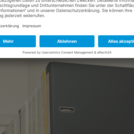
Mönchengladbach und suchen ein weiteres Teammitglied. Es erwartet 
keitsfeld mit spannenden Beratungsfeldern. Bei uns finden sie eine