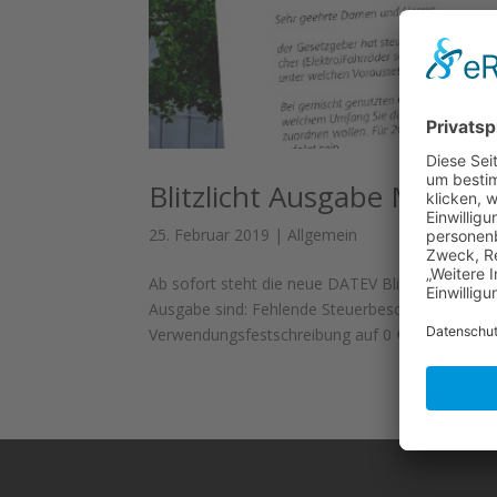
Blitzlicht Ausgabe März 2
25. Februar 2019
|
Allgemein
Ab sofort steht die neue DATEV Blitzlicht Aus
Ausgabe sind: Fehlende Steuerbescheinigung über
Verwendungsfestschreibung auf 0 € Voraussetzun