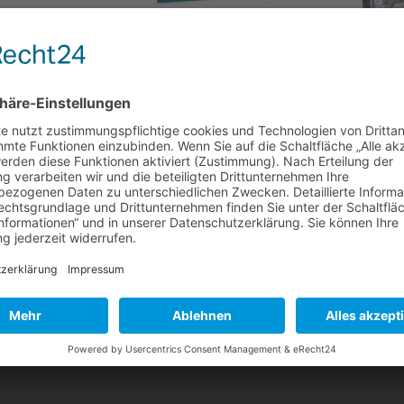
019 erschienen
gabe März 2019 in unserem News Bereich zur Verfügung. Schwerpunkte
 die Ausschüttung aus der Kapitalrücklage führt zur
gen für...