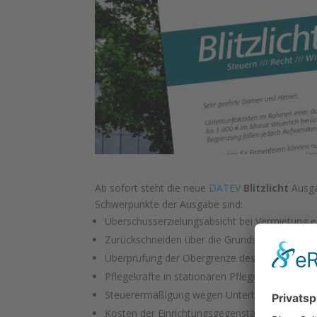
Ab sofort steht die neue
DATEV
Blitzlicht
Ausga
Schwerpunkte der Ausgabe sind:
Überschusserzielungsabsicht bei Vermietung 
Zurückschneiden über die Grundstücksgrenze 
Überprüfung der Obergrenze des Weihnachts-
Pflegekräfte in stationären Pflegeeinrichtunge
Steuerermäßigung wegen Unterbringung eines 
Kosten der Einrichtungsgegenstände bei einer