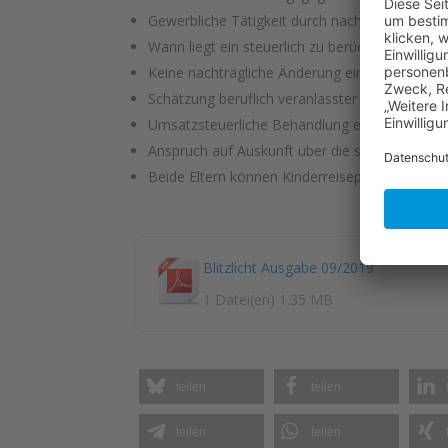
Gewerbliche Tätigkeit durch nachhaltig ausge
Wann liegt ein steuerlich zu berücksichtigend
Keine nachträgliche Änderung eines Antrags, m
Schätzung beruflich veranlasster Aufwendunge
Umsatzsteuerliche Behandlung einer vermiete
Anspruch auf Auskunft über die steuerliche B
Beide Eltern können Kinderreisepass beanspr
Blitzlicht Ausgabe 09/2019
1 Datei(en)
1.35 MB
teilen
teilen
teilen
teilen