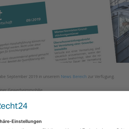
be September 2019 in unserem
News Bereich
zur Verfügung.
einer Gewerbeimmobilie
ragender Äste
 und Urlaubsgelds
n sind regelmäßig sozialversicherungspflichtig
Elternteils in einem Pflegeheim
 doppelten Haushaltsführung voll abziehbar