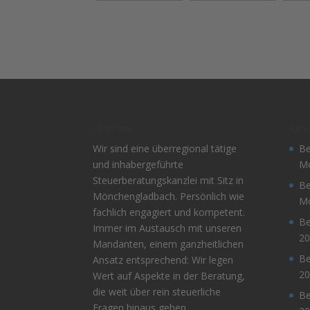
Über uns
Aktu
Wir sind eine überregional tätige
Be
und inhabergeführte
Mo
Steuerberatungskanzlei mit Sitz in
Be
Mönchengladbach. Persönlich wie
Mo
fachlich engagiert und kompetent.
Be
Immer im Austausch mit unseren
20
Mandanten, einem ganzheitlichen
Be
Ansatz entsprechend: Wir legen
20
Wert auf Aspekte in der Beratung,
die weit über rein steuerliche
Be
Fragen hinaus gehen.