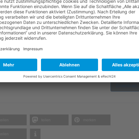
übte Warenverkäufe auf der Internetplattform eBay
es Finanzplandarlehn eines GmbH-Gesellschafters vor?
it dem der Stichtag einer Einbringung festgelegt wurde
n einer Firmenfeier
ten Zahnarztpraxis
ehandlung eines Konkurrenten
uchen
Download
teilen
teilen
merken
teilen